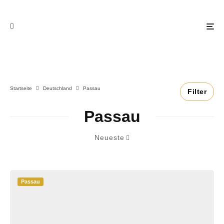
Startseite
Deutschland
Passau
Filter
Passau
Neueste
Passau