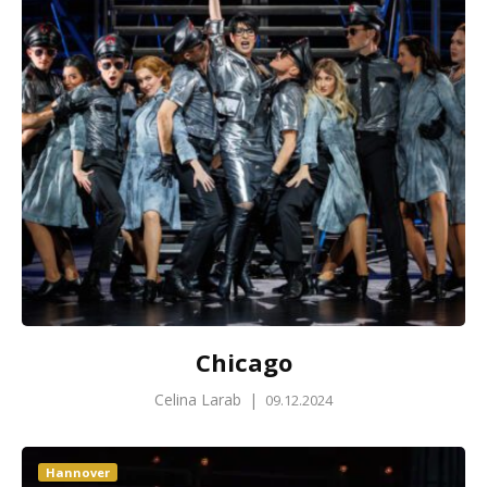
Chicago
Celina Larab
|
09.12.2024
Hannover