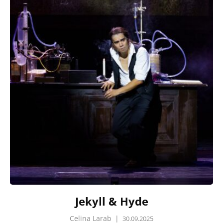
Jekyll & Hyde
Celina Larab
|
30.09.2025