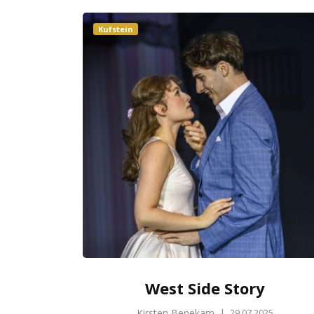
Kufstein
West Side Story
Kirsten Benekam
|
29.07.2025