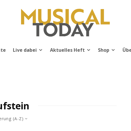
ite
Live dabei
Aktuelles Heft
Shop
Übe
ufstein
erung (A-Z)