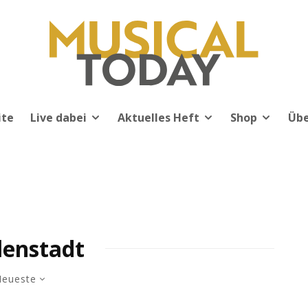
ite
Live dabei
Aktuelles Heft
Shop
Übe
enstadt
eueste