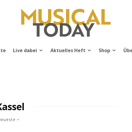
ite
Live dabei
Aktuelles Heft
Shop
Übe
Kassel
eueste