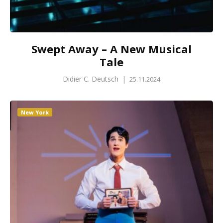
Swept Away – A New Musical
Tale
Didier C. Deutsch
|
25.11.2024
New York